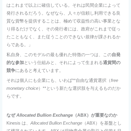
はこれまで以上に確信している。それは民間企業によって
発行されるだろう。なぜなら、人々が信頼し利用できる良
質な貨幣を提供することは、極めて収益性の高い事業とな
り得るだけでなく、その発行者には、政府がこれまで従っ
たこともなく、また従うことのできない規律が課されるか
らである。」
私自身、このモデルの最も優れた特徴の一つは、この
自発
的な参加
という仕組みと、それによって生まれる
通貨間の
競争
にあると考えています。
それは個人にも企業にも、いわば**自由な通貨選択（
free
monetary choice
）**という新たな選択肢を与えるものだか
らです。
なぜ
Allocated Bullion Exchange
（ABX）が重要なのか
Kinesis は、
Allocated Bullion Exchange
（ABX）を基盤とし
て構築されています。ABX は現物貴金属の取引と保管を目