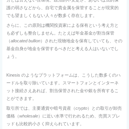
分とは言えない住環境、政治的不安定さ、あるいは法的保
護の弱さなどから、自宅で貴金属を保管することが現実的
でも望ましくもない人々が数多く存在します。
さらに、この原則は機関投資家による保有という考え方と
も必ずしも整合しません。たとえば年金基金が割当保管
（
allocated bullion
）された現物地金を保有していても、その
基金自身が地金を保管するべきだと考える人はいないでし
ょう。
Kinesis のようなプラットフォームは、こうした数多くのハ
ードルを取り除いています。スマートフォンとインターネ
ット接続さえあれば、割当保管された金や銀を所有するこ
とができます。
取引所では、主要通貨や暗号資産（
crypto
）との取引が卸売
価格（
wholesale
）に近い水準で行われるため、売買スプレ
ッドも比較的小さく抑えられています。