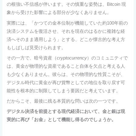
の根強い不信感が伴います。その慎重な姿勢は、Bitcoin 現
象から受けた影響による部分が少なくありません。
実際には、「かつての金本位制が機能していた約100年前の
決済システムを復活させ、それを現在のはるかに複雑な経
済へそのまま適用しよう」とする、どこか懐古的な考え方
もしばしば見受けられます。
その一方で、暗号資産（
cryptocurrency
）のコミュニティで
は、黄金が物理的な資産であること自体を欠点と考える人
も少なくありません。彼らは、その物理的な性質こそが、
デジタル時代に黄金が再び貨幣としての地位を取り戻す可
能性を根本的に制限してしまう要因だと考えています。
だからこそ、最後に残る本質的な問いは次の一つです。
デジタル決済を前提とする現代経済において、金と銀は現
実的に再び「お金」として機能し得るのでしょうか。