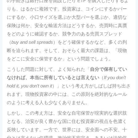
の手続きは銀行口座を開設したり ETF を購入したりするよ
りも、はるかに複雑です。投資家は、コインにするかバー
にするか、小口サイズを選ぶか大型バーを選ぶか、適切な
保険は何か、安全な輸送方法はどうするか、売買時に真贋
をどのように確認するか、競争力のある売買スプレッド
（
buy and sell spreads
）をどう確保するかなど、多くの判
断を迫られます。そして、おそらく最大の課題は、「現物
をどこに安全に保管するか」という問題でしょう。
こうした問題に対して、よく知られた「
自分で保有してい
なければ、本当に所有しているとは言えない
（
If you don’t
hold it, you don’t own it
）」という考え方がしばしば持ち出さ
れます。現物投資家の中には、この原則を絶対的なルール
のように考える人も少なくありません。
しかし、この考え方は、安全な自宅保管が現実的な選択肢
となる、治安が良く豊かな国に住む投資家の視点を色濃く
反映しています。一方で、世界には、安全面への不安、十