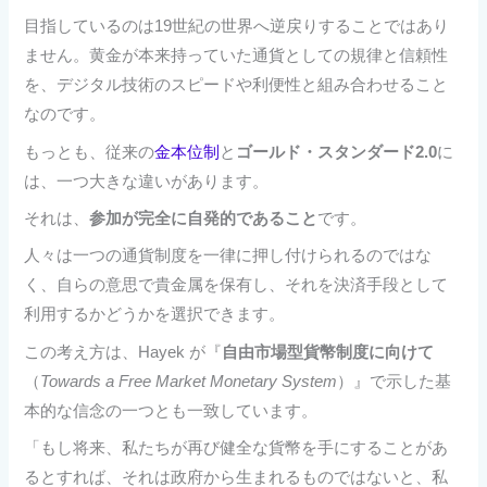
目指しているのは19世紀の世界へ逆戻りすることではあり
ません。黄金が本来持っていた通貨としての規律と信頼性
を、デジタル技術のスピードや利便性と組み合わせること
なのです。
もっとも、従来の
金本位制
と
ゴールド・スタンダード2.0
に
は、一つ大きな違いがあります。
それは、
参加が完全に自発的であること
です。
人々は一つの通貨制度を一律に押し付けられるのではな
く、自らの意思で貴金属を保有し、それを決済手段として
利用するかどうかを選択できます。
この考え方は、Hayek が『
自由市場型貨幣制度に向けて
（
Towards a Free Market Monetary System
）』で示した基
本的な信念の一つとも一致しています。
「もし将来、私たちが再び健全な貨幣を手にすることがあ
るとすれば、それは政府から生まれるものではないと、私