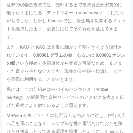
従来の現物金投資では、売却するまで投資資金が実質的に
眠ったままになる「デッドマネー（
dead money
）」になり
がちでした。しかし Kinesis では、貴金属を保有するメリッ
トを維持したまま、必要に応じてその資産を活用できま
す。
また、KAU と KAG は非常に細かく分割できるよう設計さ
れています。
0.00001 グラムの金
、あるいは
0.00001 オンス
の銀
という極めて少額単位から売買が可能なため、まとま
った資金を持たない人でも、現物の金や銀へ投資し、それ
を実際に利用することができます。
私には、この仕組みはモバイルバンキング（
mobile
banking
）が新興国で金融サービスへのアクセスを大きく広
げた過程によく似ているように思えます。
M-Pesa が東アフリカの何百万人もの人々に対し、銀行支店
へ足を運ぶことなく、シンプルな携帯電話だけでお金を預
けたり送金したりできる環境を提供したように、Kinesis は