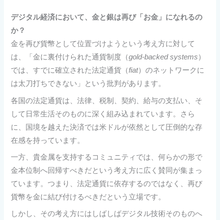
デジタル経済において、金と銀は再び「お金」になれるの
か？
金を再び貨幣として位置づけようという考え方に対して
は、「金に裏付けられた通貨制度（
gold-backed systems
）
では、すでに確立された法定通貨（
fiat
）のネットワークに
は太刀打ちできない」という批判があります。
各国の法定通貨は、法律、税制、契約、給与の支払い、そ
して日常生活そのものに深く組み込まれています。さら
に、国境を越えた決済では米ドルが依然として圧倒的な存
在感を持っています。
一方、貴金属を支持するコミュニティでは、何らかの形で
金本位制へ回帰すべきだという考え方に広く賛同が集まっ
ています。つまり、法定通貨に依存するのではなく、再び
貨幣を金に結び付けるべきだという立場です。
しかし、その考え方にはしばしばデジタル技術そのものへ