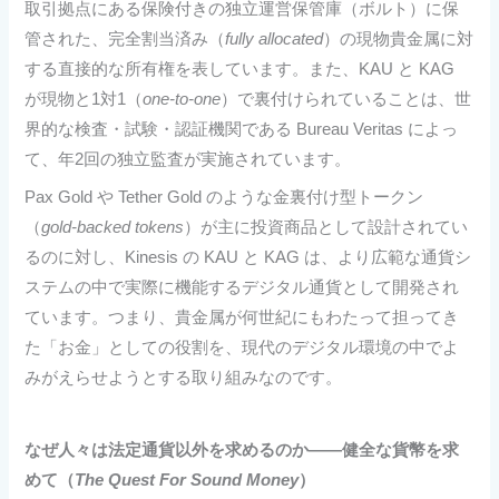
取引拠点にある保険付きの独立運営保管庫（ボルト）に保
管された、完全割当済み（
fully allocated
）の現物貴金属に対
する直接的な所有権を表しています。また、KAU と KAG
が現物と1対1（
one-to-one
）で裏付けられていることは、世
界的な検査・試験・認証機関である Bureau Veritas によっ
て、年2回の独立監査が実施されています。
Pax Gold や Tether Gold のような金裏付け型トークン
（
gold-backed tokens
）が主に投資商品として設計されてい
るのに対し、Kinesis の KAU と KAG は、より広範な通貨シ
ステムの中で実際に機能するデジタル通貨として開発され
ています。つまり、貴金属が何世紀にもわたって担ってき
た「お金」としての役割を、現代のデジタル環境の中でよ
みがえらせようとする取り組みなのです。
なぜ人々は法定通貨以外を求めるのか――
健全な貨幣を求
めて（
The Quest For Sound Money
）