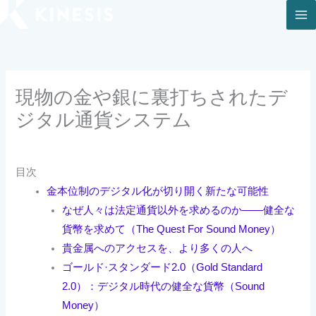
内
容
を
ス
キ
現物の金や銀に裏打ちされたデ
ッ
ジタル通貨システム
プ
目次
金本位制のデジタル化が切り開く新たな可能性
なぜ人々は法定通貨以外を求めるのか――健全な
貨幣を求めて（The Quest For Sound Money）
貴金属へのアクセスを、より多くの人へ
ゴールド·スタンダード2.0（Gold Standard
2.0）：デジタル時代の健全な貨幣（Sound
Money）