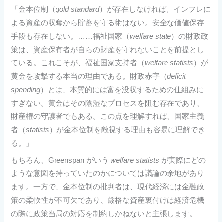
「金本位制（
gold standard
）が存在しなければ、インフレに
よる資産の収奪から貯蓄を守る術はない。安全な価値保存
手段も存在しない。……福祉国家（
welfare state
）の財政政
策は、資産保有者が自らの財産を守れないことを前提とし
ている。これこそが、福祉国家支持者（
welfare statists
）が
黄金を攻撃する本当の理由である。財政赤字（
deficit
spending
）とは、本質的には富を没収するための仕組みに
すぎない。黄金はその陰湿なプロセスを阻む存在であり、
財産権の守護者でもある。この点を理解すれば、国家主義
者（
statists
）が金本位制を敵視する理由も容易に理解でき
る。」
もちろん、Greenspan がいう
welfare statists
が実際にどの
ような意図を持っていたのかについては議論の余地があり
ます。一方で、金本位制の批判者は、現代経済には金融政
策の柔軟性が不可欠であり、厳格な資産裏付けは経済危機
の際に政策当局の対応を制約しかねないと主張します。